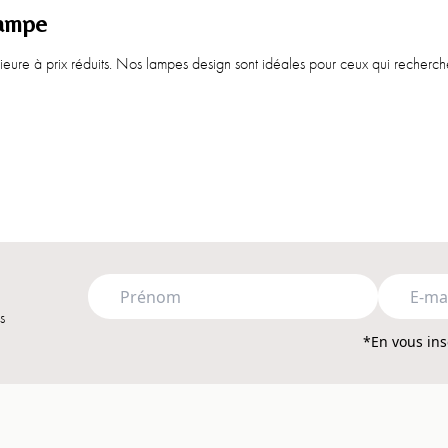
lampe
ieure à prix réduits. Nos lampes design sont idéales pour ceux qui recherche
qui s'intègrera parfaitement à votre intérieur. Et grâce à notre gamme régul
 ? Ou recherchez-vous des touches subtiles pour l'
entrée
ou
la chambre
?
s
*En vous ins