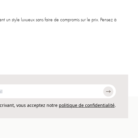
nt un style luxueux sans faire de compromis sur le prix. Pensez à
ièrement renouvelée, il y a toujours quelque chose de nouveau à
 Dans cette collection, vous trouverez l'éclairage idéal pour
crivant, vous acceptez notre
politique de confidentialité
.