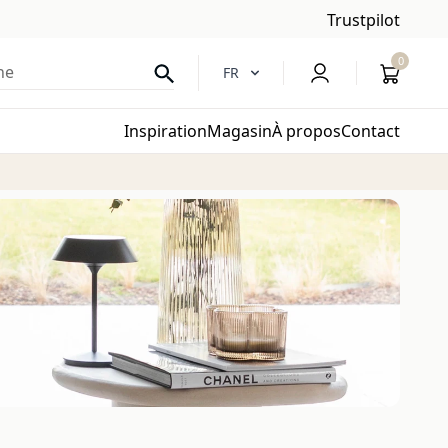
Trustpilot
0
he
FR
Inspiration
Magasin
À propos
Contact