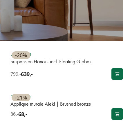
BEST-SELLER
Disponible
-20%
Suspension Hanoi - incl. Floating Globes
639,-
799,-
BEST-SELLER
Disponible
-21%
Applique murale Aleki | Brushed bronze
68,-
86,-
OUTLET