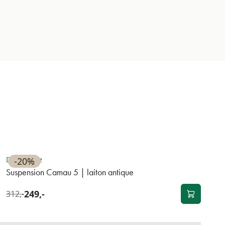
BEST-SELLER
Disponible
-20%
Suspension Camau 5 | laiton antique
249,-
312,-