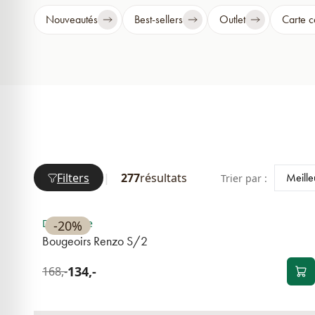
Nouveautés
Best-sellers
Outlet
Carte 
Filters
|
277
résultats
Trier par :
BEST-SELLER
Disponible
-20%
Bougeoirs Renzo S/2
134,-
168,-