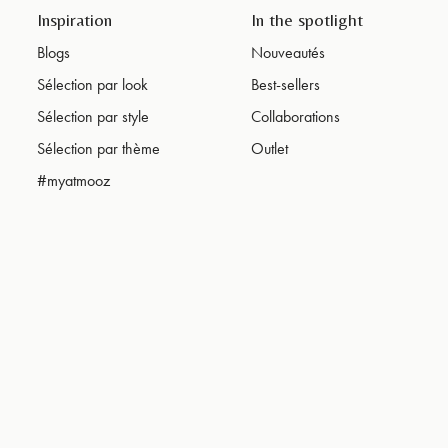
Inspiration
In the spotlight
Blogs
Nouveautés
Sélection par look
Best-sellers
Sélection par style
Collaborations
Sélection par thème
Outlet
#myatmooz
toutes nouvelles collections, vous découvrirez ici des produits non
ant et laissez-vous inspirer !