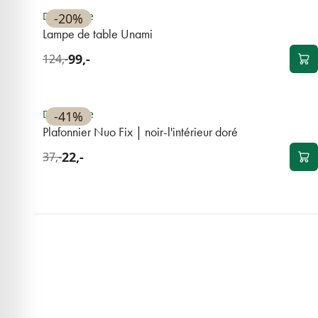
Disponible
-20%
Lampe de table Unami
99,-
124,-
OUTLET
Disponible
-41%
Plafonnier Nuo Fix | noir-l'intérieur doré
22,-
37,-