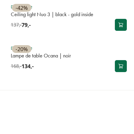
Disponible
-42%
Ceiling light Nuo 3 | black - gold inside
79,-
137,-
BEST-SELLER
Disponible
-20%
Lampe de table Ocana | noir
134,-
168,-