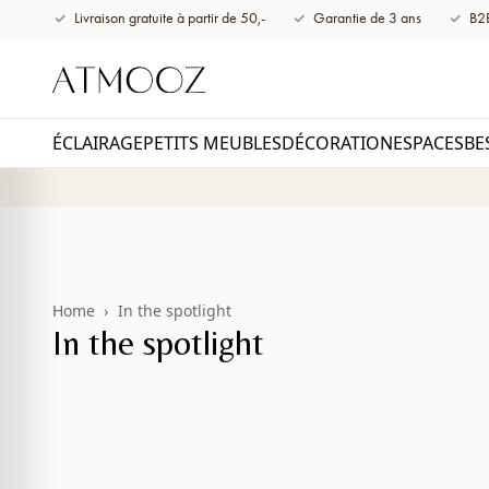
Livraison gratuite à partir de 50,-
Garantie de 3 ans
B2B
au
contenu
ÉCLAIRAGE
PETITS MEUBLES
DÉCORATION
ESPACES
BE
Home
›
In the spotlight
In the spotlight