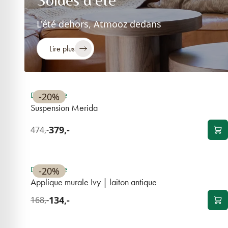
L'été dehors, Atmooz dedans
Lire plus
BEST-SELLER
Disponible
-20%
Suspension Merida
379,-
474,-
BEST-SELLER
Disponible
-20%
Applique murale Ivy | laiton antique
134,-
168,-
BEST-SELLER