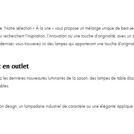
e. Notre sélection « À la une » vous propose un mélange unique de best-sell
recherchent l'inspiration, l'innovation ou une touche d'originalité, avec un
niser, vous trouverez ici des lampes qui apporteront une touche d'originalit
 en outlet
erez les dernières nouveautés luminaires de la saison, des lampes de table d
ables.
nsion design, un lampadaire industriel de caractère ou une élégante appliq