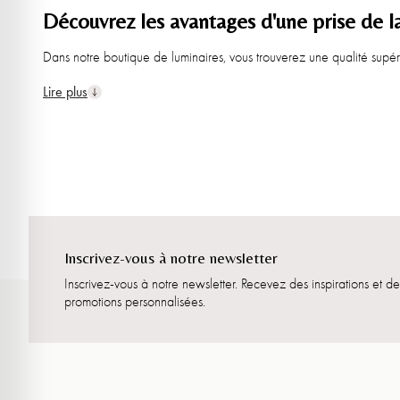
Découvrez les avantages d'une prise de 
Dans notre boutique de luminaires, vous trouverez une qualité supér
des luminaires design à petit prix, ou à une lampe de table design 
Lire plus
découvrir.
Inspiration pour chaque type d'espace
Envie d'une
salle à manger
élégante avec une
suspension
imposante
Inscrivez-vous à notre newsletter
chaque espace :
Inscrivez-vous à notre newsletter. Recevez des inspirations et de
promotions personnalisées.
dernier éclairage
Le
pour un look contemporain
Des best-sellers
à la popularité avérée et au design intemporel