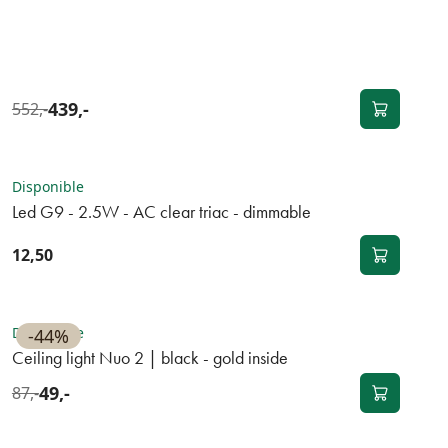
439,-
552,-
BEST-SELLER
Disponible
Led G9 - 2.5W - AC clear triac - dimmable
12,50
OUTLET
Disponible
-44%
Ceiling light Nuo 2 | black - gold inside
49,-
87,-
BEST-SELLER