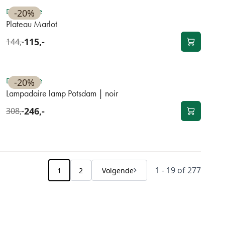
Disponible
-20%
Plateau Marlot
115,-
144,-
BEST-SELLER
Disponible
-20%
Lampadaire lamp Potsdam | noir
246,-
308,-
1 - 19 of 277
1
2
Volgende