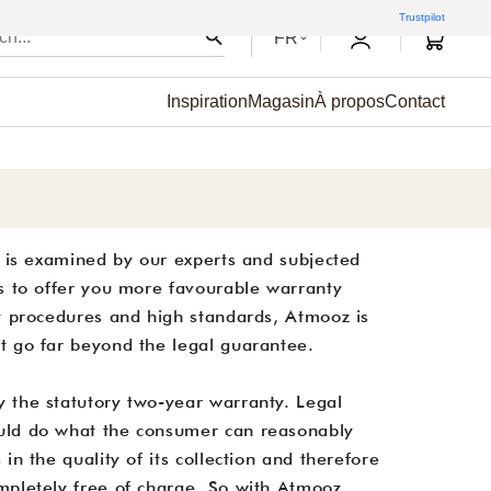
Trustpilot
0
FR
Inspiration
Magasin
À propos
Contact
ct is examined by our experts and subjected
us to offer you more favourable warranty
ty procedures and high standards, Atmooz is
at go far beyond the legal guarantee.
y the statutory two-year warranty. Legal
ould do what the consumer can reasonably
in the quality of its collection and therefore
mpletely free of charge. So with Atmooz,