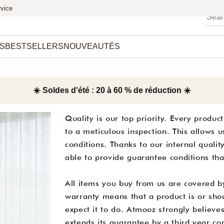
vice
S
BESTSELLERS
NOUVEAUTÉS
☀️ Soldes d'été : 20 à 60 % de réduction ☀️
Quality is our top priority. Every produ
to a meticulous inspection. This allows 
conditions. Thanks to our internal quali
able to provide guarantee conditions th
All items you buy from us are covered b
warranty means that a product is or sh
expect it to do. Atmooz strongly believes 
extends its guarantee by a third year co