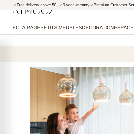
Free delivery above 50,-
3-year warranty
Premium Customer Ser
r et passer au contenu
ÉCLAIRAGE
PETITS MEUBLES
DÉCORATION
ESPACE
Warranty