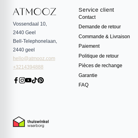
Service client
Contact
Vossendaal 10,
Demande de retour
2440
Geel
Commande & Livraison
Bell-Telephonelaan,
Paiement
2440
geel
Politique de retour
hello@atmooz.com
Pièces de rechange
+3214394888
Garantie
FAQ