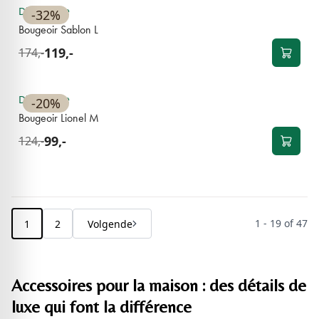
Disponible
-32%
Bougeoir Sablon L
119,-
174,-
BEST-SELLER
Disponible
-20%
Bougeoir Lionel M
99,-
124,-
1 - 19 of 47
1
2
Volgende
Accessoires pour la maison : des détails de
luxe qui font la différence