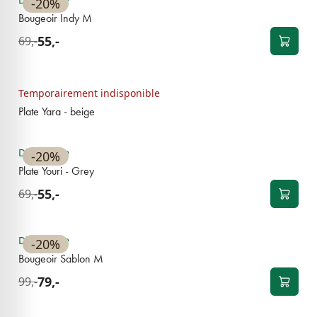
-20%
Bougeoir Indy M
55,-
69,-
NOUVEAU
Temporairement indisponible
Plate Yara - beige
NOUVEAU
Disponible
-20%
Plate Youri - Grey
55,-
69,-
NOUVEAU
Disponible
-20%
Bougeoir Sablon M
79,-
99,-
NOUVEAU