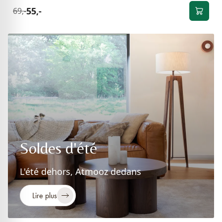
55,-
69,-
Soldes d'été
L'été dehors, Atmooz dedans
Lire plus
NOUVEAU