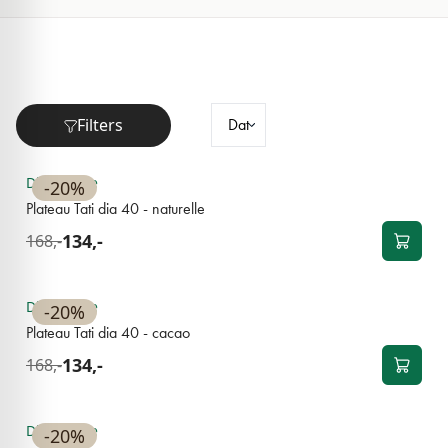
Filters
NOUVEAU
Disponible
-20%
Plateau Tati dia 40 - naturelle
134,-
168,-
NOUVEAU
Disponible
-20%
Plateau Tati dia 40 - cacao
134,-
168,-
BEST-SELLER
Disponible
-20%