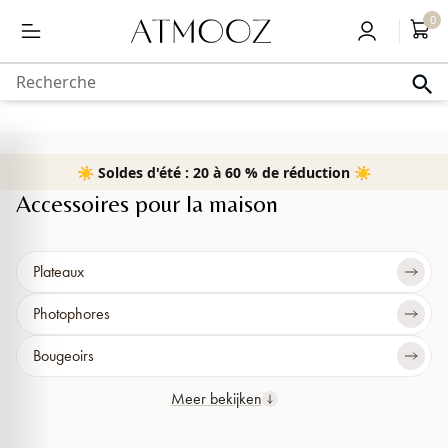
Livraison gratuite à partir de 50,-
0
au
contenu
Recherche
☀️ Soldes d'été : 20 à 60 % de réduction ☀️
Home
›
Décoration
›
Accessoires
Accessoires pour la maison
Plateaux
Photophores
Bougeoirs
Meer bekijken