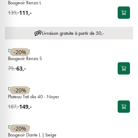
Bougeoir Renzo L
111,-
139,-
Livraison gratuite à partir de 50,-
BEST-SELLER
Disponible
-20%
Bougeoir Renzo S
63,-
79,-
NOUVEAU
Disponible
-20%
Plateau Tati dia 40 - Noyer
149,-
187,-
NOUVEAU
Disponible
-20%
Bougeoir Dante L | beige