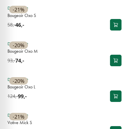
Disponible
-21%
Bougeoir Oxo S
46,-
58,-
NOUVEAU
Disponible
-20%
Bougeoir Oxo M
74,-
93,-
NOUVEAU
Disponible
-20%
Bougeoir Oxo L
99,-
124,-
NOUVEAU
Disponible
-21%
Votive Mick S