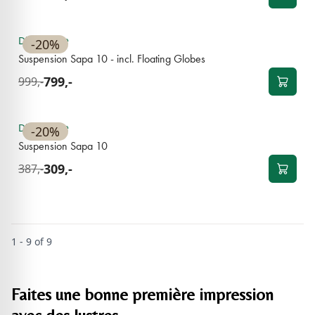
Disponible
-20%
Suspension Sapa 10 - incl. Floating Globes
799,-
999,-
Disponible
-20%
Suspension Sapa 10
309,-
387,-
1 - 9 of 9
Faites une bonne première impression