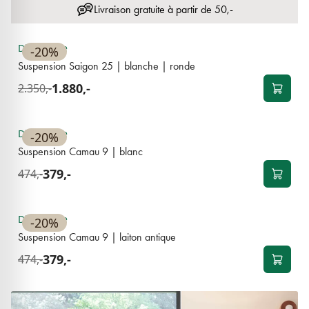
Livraison gratuite à partir de 50,-
Disponible
-20%
Suspension Saigon 25 | blanche | ronde
1.880,-
2.350,-
BEST-SELLER
Disponible
-20%
Suspension Camau 9 | blanc
379,-
474,-
BEST-SELLER
Disponible
-20%
Suspension Camau 9 | laiton antique
379,-
474,-