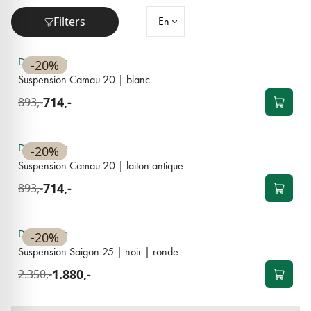
Filters
NOUVEAU
Disponible
-20%
Suspension Camau 20 | blanc
714,-
893,-
NOUVEAU
Disponible
-20%
Suspension Camau 20 | laiton antique
714,-
893,-
Disponible
-20%
Suspension Saigon 25 | noir | ronde
1.880,-
2.350,-