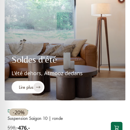
Soldes d'été
L'été dehors, Atmooz dedans
Lire plus
Disponible
-20%
Suspension Saigon 10 | ronde
476,-
598,-