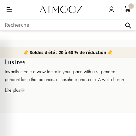
Livraison gratuite à partir de 50,-
0
au
contenu
Recherche
☀️ Soldes d'été : 20 à 60 % de réduction ☀️
Home
›
Lustres
Lustres
Instantly create a wow factor in your space with a suspended
pendant lamp that balances atmosphere and scale. A well-chosen
lamp turns height into an eye-catcher and immediately sets the tone
Lire plus
for the entire room. With thoughtful proportions and materials, you can
transform a high hall or living room into a warm and stylish place.