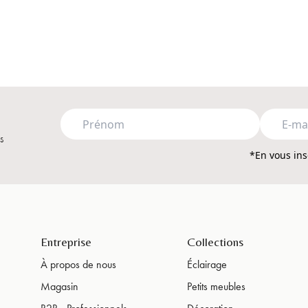
de table en albâtre ? Laissez votre intérieur briller de la douce lumière di
légant pour votre buffet, une lampe de table en albâtre ajoute instantaném
lle qui vous convient le mieux chez Atmooz !
s
*En vous ins
Entreprise
Collections
À propos de nous
Éclairage
Magasin
Petits meubles