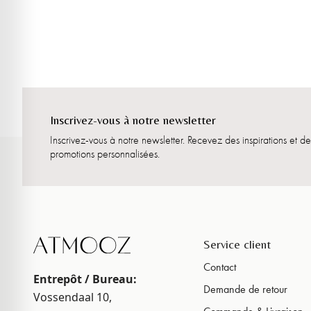
Vous souhaitez découvrir l'aspect luxueux et chaleureux d'une lampe 
touche subtile pour votre table de chevet ou un accroche-regard é
collection exclusive de lampes de table en albâtre
et choisissez ce
Inscrivez-vous à notre newsletter
Inscrivez-vous à notre newsletter. Recevez des inspirations et de
promotions personnalisées.
Service client
Contact
Entrepôt / Bureau:
Demande de retour
Vossendaal 10,