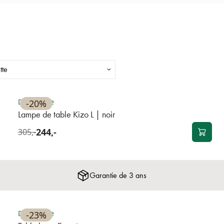
Disponible
-20%
Lampe de table Kizo L | noir
244,-
305,-
Garantie de 3 ans
NOUVEAU
Disponible
-23%