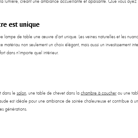
e la lumière, créant une ambiance accueillante et apaisante. Que vous ayez u
re est unique
que lampe de table une œuvre d'art unique. Les veines naturelles et les nuan
e matériau non seulement un choix élégant, mais aussi un investissement inte
ort dans n'importe quel intérieur.
t dans le
salon
, une table de chevet dans la
chambre à coucher
ou une tabl
chaude est idéale pour une ambiance de soirée chaleureuse et contribue à u
es générations.
er en albâtre d'Atmooz