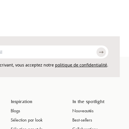
ffuse de cette pierre naturelle unique. Que vous recherchiez une
ent une atmosphère et une élégance. Parcourez dès maintenant notre
crivant, vous acceptez notre
politique de confidentialité
.
Inspiration
In the spotlight
Blogs
Nouveautés
Sélection par look
Best-sellers