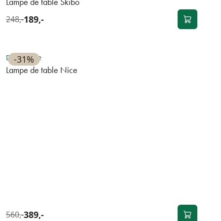
Lampe de table Skibo
189,-
248,-
Disponible
-31%
Lampe de table Nice
389,-
560,-