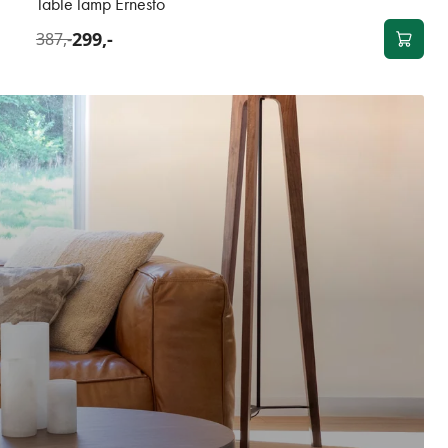
Table lamp Ernesto
299,-
387,-