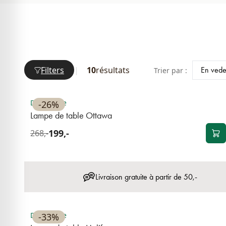
Filters
|
10
résultats
Trier par :
NOUVEAU
Disponible
-26%
Lampe de table Ottawa
199,-
268,-
Livraison gratuite à partir de 50,-
Disponible
-33%