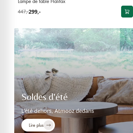
Lampe de table Halifax
299,-
447,-
Soldes d'été
L'été dehors, Atmooz dedans
Lire plus