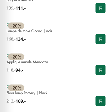
111,-
139,-
BEST-SELLER
Disponible
-20%
Lampe de table Ocana | noir
134,-
168,-
BEST-SELLER
Disponible
-20%
Applique murale Mendoza
94,-
118,-
BEST-SELLER
Disponible
-20%
Floor lamp Pomery | black
169,-
212,-
BEST-SELLER