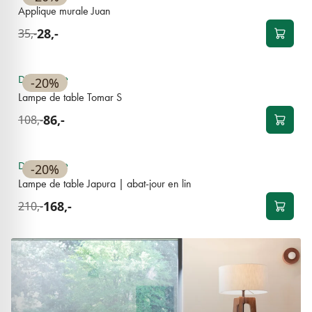
Applique murale Juan
28,-
35,-
BEST-SELLER
Disponible
-20%
Lampe de table Tomar S
86,-
108,-
BEST-SELLER
Disponible
-20%
Lampe de table Japura | abat-jour en lin
168,-
210,-