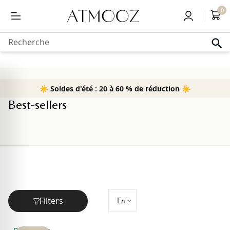
Livraison gratuite à partir de 50,-
0
au
contenu
Recherche
☀️ Soldes d'été : 20 à 60 % de réduction ☀️
Home
›
Bestsellers
Best-sellers
Filters
BEST-SELLER