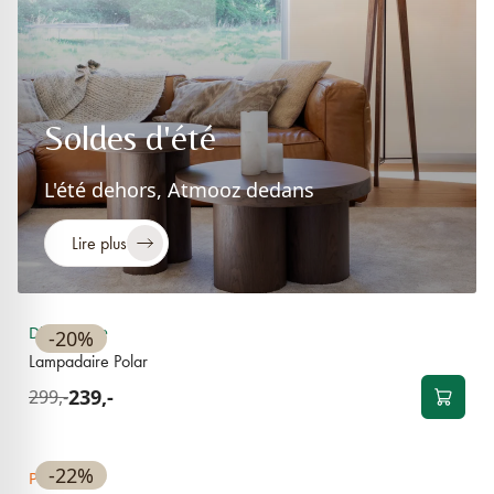
Soldes d'été
L'été dehors, Atmooz dedans
Lire plus
BEST-SELLER
Disponible
-20%
Lampadaire Polar
239,-
299,-
BEST-SELLER
-22%
Pre-order