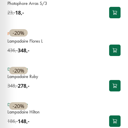
Photophore Arras S/3
18,-
23,-
BEST-SELLER
-20%
Pre-order
Lampadaire Flores L
348,-
436,-
BEST-SELLER
Disponible
-20%
Lampadaire Ruby
278,-
348,-
BEST-SELLER
Disponible
-20%
Lampadaire Hilton
148,-
186,-
BEST-SELLER