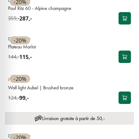
Disponible
-20%
Pouf Ritz 60 - Alpine champagne
287,-
359,-
BEST-SELLER
Disponible
-20%
Plateau Marlot
115,-
144,-
BEST-SELLER
-20%
Pre-order
Wall light Aubel | Brushed bronze
99,-
124,-
Livraison gratuite à partir de 50,-
BEST-SELLER
Disponible
-20%