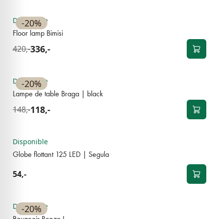
Disponible
-20%
Floor lamp Bimisi
336,-
420,-
BEST-SELLER
Disponible
-20%
Lampe de table Braga | black
118,-
148,-
BEST-SELLER
Disponible
Globe flottant 125 LED | Segula
54,-
BEST-SELLER
Disponible
-20%
Bougeoir Renzo L