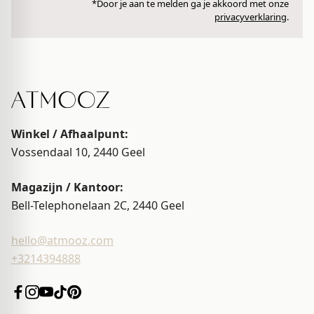
*Door je aan te melden ga je akkoord met onze
privacyverklaring
.
doet lijken en de sfeer compleet maakt. Alles wat je nodig hebt om je
huis om te toveren tot een oase van rust en stijl!
Multifunctionele must-haves: meubels en
verlichting die alles kunnen
Wat onze bestsellers zo bijzonder maakt, is dat ze niet alleen trendy
Winkel / Afhaalpunt:
zijn, maar ook multifunctioneel. Een
salontafel
is meer dan alleen een
Vossendaal 10, 2440
Geel
plek voor je kopje koffie. Hij kan ook dienen als opbergruimte of als
kunstwerk in je woonkamer. De tafellampen en vloerlampen kunnen
Magazijn / Kantoor:
het perfecte accentlicht creëren, terwijl een poef makkelijk gebruikt
Bell-Telephonelaan 2C, 2440
Geel
kan worden als extra zitplek of voetsteun. De veelzijdigheid van onze
bestsellers maakt ze een slimme keuze voor elke ruimte in je huis.
hello@atmooz.com
+3214394888
Onze bestseller collectie: van statement
tot subtiel