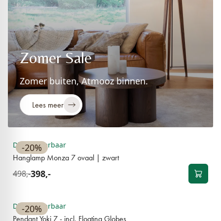
Zomer Sale
Zomer buiten, Atmooz binnen.
Lees meer
BESTSELLER
Direct leverbaar
-20%
Hanglamp Monza 7 ovaal | zwart
398,-
498,-
BESTSELLER
Direct leverbaar
-20%
Pendant Yoki 7 - incl. Floating Globes