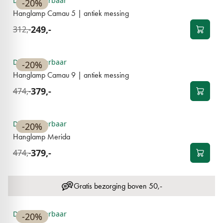
Direct leverbaar
-20%
Hanglamp Camau 5 | antiek messing
249,-
312,-
BESTSELLER
Direct leverbaar
-20%
Hanglamp Camau 9 | antiek messing
379,-
474,-
BESTSELLER
Direct leverbaar
-20%
Hanglamp Merida
379,-
474,-
Gratis bezorging boven 50,-
BESTSELLER
Direct leverbaar
-20%