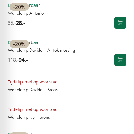
Direct leverbaar
-20%
Wandlamp Antonio
28,-
35,-
BESTSELLER
Direct leverbaar
-20%
Wandlamp Davide | Antiek messing
94,-
118,-
BESTSELLER
Tijdelijk niet op voorraad
Wandlamp Davide | Brons
BESTSELLER
Tijdelijk niet op voorraad
Wandlamp Ivy | brons
BESTSELLER