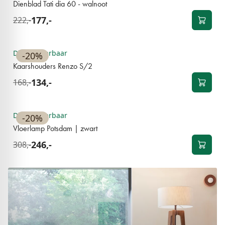
Dienblad Tati dia 60 - walnoot
177,-
222,-
BESTSELLER
Direct leverbaar
-20%
Kaarshouders Renzo S/2
134,-
168,-
BESTSELLER
Direct leverbaar
-20%
Vloerlamp Potsdam | zwart
246,-
308,-