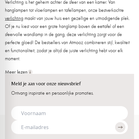
Verlichting is het geheim achter de sfeer van een kamer. Van
hanglampen tot vloerlampen en tafellampen, onze bestverkochte
verlichting
maakt van jouw huis een gezellige en uitnodigende plek.
Of je nu kiest voor een grote hanglamp boven de eettafel of een
sfeervolle wandlamp in de gang, deze verlichting zorgt voor de
perfecte gloed! De bestsellers van Atmooz combineren stijl, kwaliteit
en functionaliteit, zodat je altijd de juiste verlichting hebt voor elk
moment.
Meer lezen
Van lampen tot meubels: de bestsellers
Meld je aan voor onze nieuwsbrief
die elk huis nodig heeft
Ontvang inspiratie en persoonlijke promoties.
Bij Atmooz draait het niet alleen om verlichting. Onze bestsellers
bevatten ook de mooiste salontafels, spiegels, stoelen en poefs. We
hebben zorgvuldig
meubels
geselecteerd die niet alleen praktisch
zijn, maar ook een statement maken in je interieur. Stel je voor: een
stijlvolle salontafel in het midden van je woonkamer, omringd door de
zachtste poefs en stoelen, terwijl een
spiegel
de ruimte nog groter