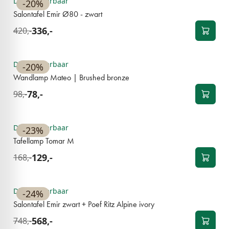
Direct leverbaar
-20%
Salontafel Emir Ø80 - zwart
336,-
420,-
BESTSELLER
Direct leverbaar
-20%
Wandlamp Mateo | Brushed bronze
78,-
98,-
BESTSELLER
Direct leverbaar
-23%
Tafellamp Tomar M
129,-
168,-
BESTSELLER
Direct leverbaar
-24%
Salontafel Emir zwart + Poef Ritz Alpine ivory
568,-
748,-