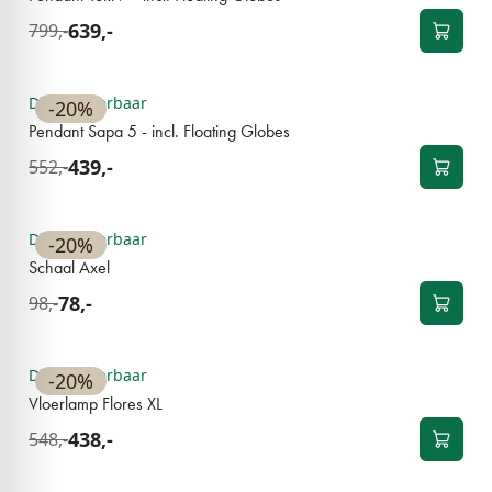
639,-
799,-
BESTSELLER
Direct leverbaar
-20%
Pendant Sapa 5 - incl. Floating Globes
439,-
552,-
BESTSELLER
Direct leverbaar
-20%
Schaal Axel
78,-
98,-
BESTSELLER
Direct leverbaar
-20%
Vloerlamp Flores XL
438,-
548,-
BESTSELLER