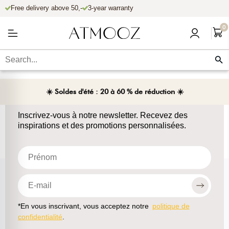
Free delivery above 50,-
3-year warranty
r et passer au contenu
0
☀️ Soldes d'été : 20 à 60 % de réduction ☀️
Inscrivez-vous à notre newsletter
Inscrivez-vous à notre newsletter. Recevez des
inspirations et des promotions personnalisées.
*En vous inscrivant, vous acceptez notre
politique de
confidentialité
.