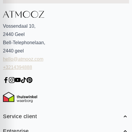
Vossendaal 10,
2440
Geel
Bell-Telephonelaan,
2440
geel
hello@atmooz.com
+3214394888
Service client
Entreprise