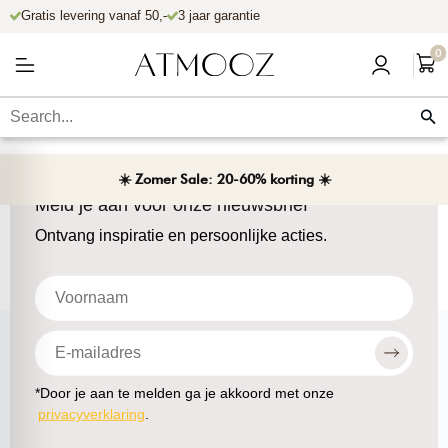
Gratis levering vanaf 50,-
3 jaar garantie
en naar de content
0
☀️ Zomer Sale: 20-60% korting ☀️
Meld je aan voor onze nieuwsbrief
Ontvang inspiratie en persoonlijke acties.
*Door je aan te melden ga je akkoord met onze
privacyverklaring
.